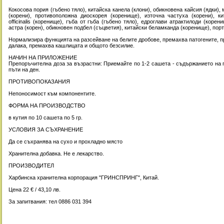
Кокосова пория (гъбено тяло), китайска канела (клони), обикновена кайсия (ядки), 
(корени), противоположна диоскорея (коренище), източна частуха (корени), к
officinalis (коренище), гъба от гъба (гъбено тяло), едроглави атрактилоди (коре
астра (корен), обикновен подбел (съцветия), китайски беламканда (коренище), порто
Нормализира функцията на разсейване на белите дробове, премахва патогените, пр
далака, премахва кашлицата и общото безсилие.
НАЧИН НА ПРИЛОЖЕНИЕ
Препоръчителна доза за възрастни: Приемайте по 1-2 сашета - съдържанието на па
пъти на ден.
ПРОТИВОПОКАЗАНИЯ
Непоносимост към компонентите.
ФОРМА НА ПРОИЗВОДСТВО
в кутия по 10 сашета по 5 гр.
УСЛОВИЯ ЗА СЪХРАНЕНИЕ
Да се съхранява на сухо и прохладно място
Хранителна добавка. Не е лекарство.
ПРОИЗВОДИТЕЛ
Харбинска хранителна корпорация "ГРИНСПРИНГ", Китай.
Цена 22 € / 43,10 лв.
За запитвания: тел 0886 031 394