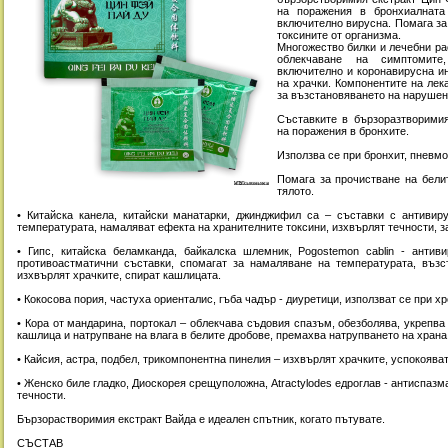
на поражения в бронхиалната
включително вирусна. Помага за
токсините от организма.
Многожество билки и лечебни ра
облекчаване на симптомите
включително и коронавирусна ин
на храчки. Компонентите на лек
за възстановяването на нарушен
Съставките в бързоразтворимия
на поражения в бронхите.
Използва се при бронхит, пневм
Помага за прочистване на бели
тялото.
• Китайска канела, китайски манатарки, джинджифил са – съставки с антивир
температурата, намаляват ефекта на хранителните токсини, изхвърлят течности, з
• Гипс, китайска беламканда, байкалска шлемник, Pogostemon cablin - антиви
противоастматични съставки, спомагат за намаляване на температурата, възс
изхвърлят храчките, спират кашлицата.
• Кокосова пория, частуха ориенталис, гъба чадър - диуретици, използват се при х
• Кора от мандарина, портокал – облекчава съдовия спазъм, обезболява, укрепва 
кашлица и натрупване на влага в белите дробове, премахва натрупването на храна,
• Кайсия, астра, подбел, трикомпонентна пинелия – изхвърлят храчките, успокоява
• Женско биле гладко, Диоскорея срещуположна, Atractylodes едроглав - антиспазм
течности.
Бързорастворимия екстракт Вайда е идеален спътник, когато пътувате.
СЪСТАВ