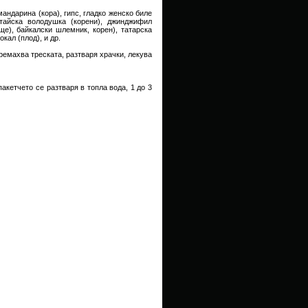
мандарина (кора), гипс, гладко женско биле
итайска володушка (корени), джинджифил
нище), байкалски шлемник, корен), татарска
кал (плод), и др.
емахва треската, разтваря храчки, лекува
кетчето се разтваря в топла вода, 1 до 3