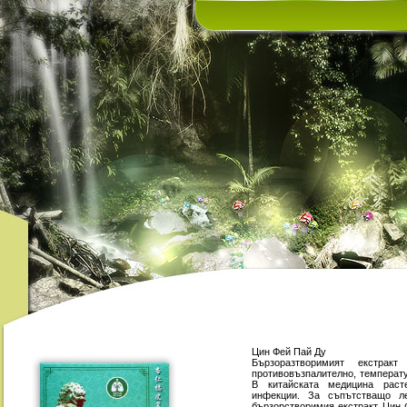
Цин Фeй Пай Ду
Бързоразтворимият екстр
противовъзпалително, температ
В китайската медицина раст
инфекции. За съпътстващо ле
бързорстворимия екстракт Цин 