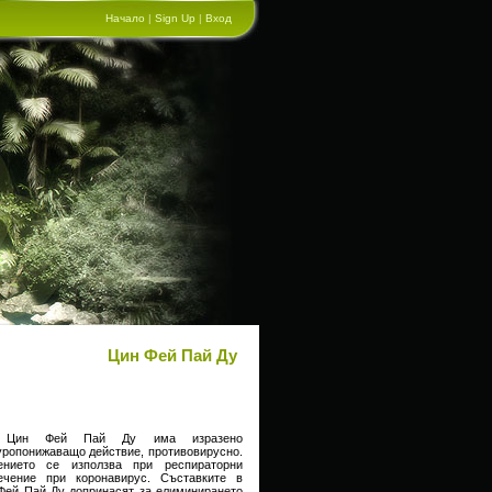
Начало
|
Sign Up
|
Вход
Цин Фeй Пай Ду
акт Цин Фeй Пай Ду има изразено
уропонижаващо действие, противовирусно.
ението се използва при респираторни
чение при коронавирус. Съставките в
Фей Пай Ду допринасят за елиминирането