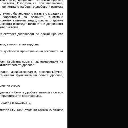
 система. Използва се при пневмония,
 прочистване на белите дробове и извежда
стения с балансиран състав е създаден за
, характерни за бронхити, пневмони
фекция: кашлица, задух, треска, отделяне
арството извеждат токсините и допринасят
ите системи.
т екстракт допринасят за елиминирането
ония, включително вирусна.
те дробове и премахване на токсините от
усни свойства помагат за намаляване на
атоплят белите дробове.
русни, антибактериални, противогъбични,
тановяват функцията на белите дробове,
ронични отоци.
далака и белите дробове, използва се при
 придвижват я през червата.
т задуха и кашлицата.
атични съставки, укрепва далака, изхвърля