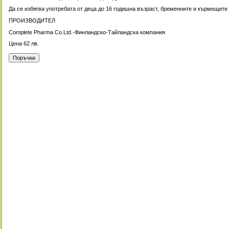
Да се избягва употребата от деца до 16 годишна възраст, бременните и кърмещите
ПРОИЗВОДИТЕЛ
Complete Pharma Co.Ltd.-Финландско-Тайландска компания
Цена 62 лв.