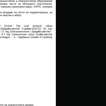
окачествени и злокачествени образувания
миома, кисти на яйчниците, мастопатия,
 човешки папиломен вирус (HPV), туморни
ен рецидив на кисти на ендометриума, на
н кюртаж и аборт.
 (Green Tea Leaf extract), общо
Epigallocatechin 3-gallate-EGCG) 62 mg;
 17 mg; Епигалокатехин ( Epigallocatechin -
9.7 mg; Галокатехин галат (Gallocatechin
и-Индол – 3 – Карбинол (Indole-3-Carbinol)
те на хранителната добака.