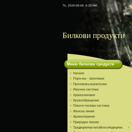
Th, 2026-08-06, 9:35 AM
Билкови продукти
Меню билкови продукти
Начало
Поръчка - запитване
Противовъзпалителни
Имунна система
Храносмилане
Кръвообращение
Пикочо-полова система
Женска линия
Ароматерапия
Природни лекове
Традиционна китайска медицина