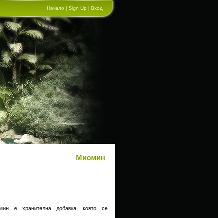
Начало
|
Sign Up
|
Вход
Миомин
мин е хранителна добавка, която се