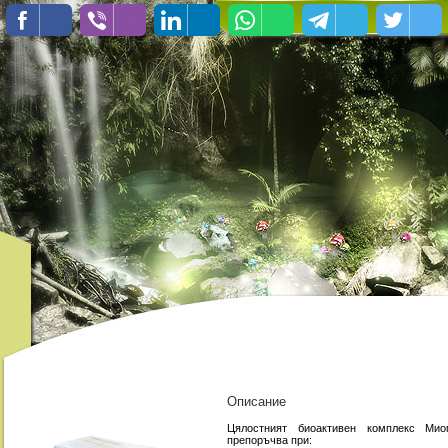
Описание
Цялостният биоактивен комплекс Мио
препоръчва при: