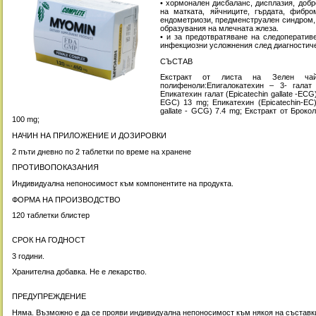
• хормонален дисбаланс, дисплазия, добр
на матката, яйчниците, гърдата, фибро
ендометриози, предменструален синдром,
образувания на млечната жлеза.
• и за предотвратяване на следоператив
инфекциозни усложнения след диагностиче
СЪСТАВ
Екстракт от листа на Зелен чай
полифеноли:Епигалокатехин – 3- галат (
Епикатехин галат (Epicatechin gallate -ECG)
EGC) 13 mg; Епикатехин (Epicatechin-EC) 
gallate - GCG) 7.4 mg; Екстракт от Брокол
100 mg;
НАЧИН НА ПРИЛОЖЕНИЕ И ДОЗИРОВКИ
2 пъти дневно по 2 таблетки по време на хранене
ПРОТИВОПОКАЗАНИЯ
Индивидуална непоносимост към компонентите на продукта.
ФОРМА НА ПРОИЗВОДСТВО
120 таблетки блистер
СРОК НА ГОДНОСТ
3 години.
Хранителна добавка. Не е лекарство.
ПРЕДУПРЕЖДЕНИЕ
Няма. Възможно е да се прояви индивидуална непоносимост към някоя на съставки